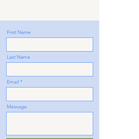
First Name
Last Name
Email
Message