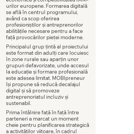
urilor europene. Formarea digitală
se află în centrul programului,
având ca scop oferirea
profesioniștilor și antreprenorilor
abilitățile necesare pentru a face
față provocărilor pieței moderne.
Principalul grup țintă al proiectului
este format din adulți care locuiesc
în zone rurale sau aparțin unor
grupuri defavorizate, unde accesul
la educație și formare profesională
este adesea limitat. MOBIpreneur
își propune să reducă decalajul
digital și să promoveze
antreprenoriatul incluziv și
sustenabil.
Prima întâlnire față în față între
parteneri a marcat un moment
cheie pentru planificarea strategică
a activităților viitoare, în cadrul