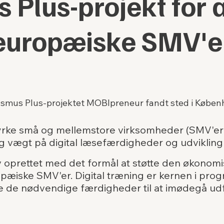
 Plus-projekt for a
europæiske SMV'e
asmus Plus-projektet MOBIpreneur fandt sted i Købe
styrke små og mellemstore virksomheder (SMV'
ig vægt på digital læsefærdigheder og udviklin
 oprettet med det formål at støtte den økonom
iske SMV'er. Digital træning er kernen i progr
re de nødvendige færdigheder til at imødegå ud