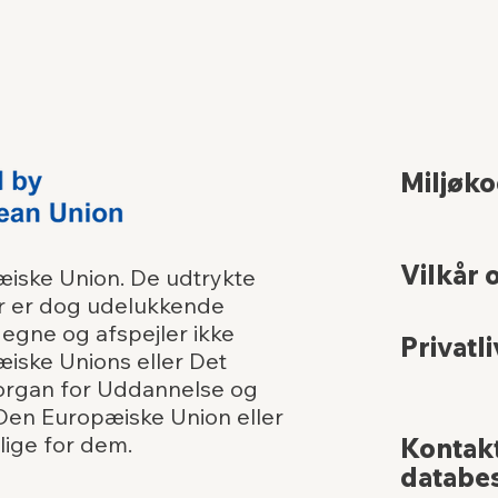
Miljøk
Vilkår 
æiske Union. De udtrykte
r er dog udelukkende
 egne og afspejler ikke
Privatli
iske Unions eller Det
organ for Uddannelse og
Den Europæiske Union eller
ige for dem.
Kontak
databes