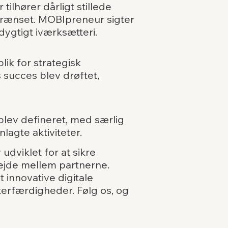
tilhører dårligt stillede
grænset. MOBIpreneur sigter
ygtigt iværksætteri.
ik for strategisk
s succes blev drøftet,
blev defineret, med særlig
agte aktiviteter.
dviklet for at sikre
ejde mellem partnerne.
 innovative digitale
erfærdigheder. Følg os, og