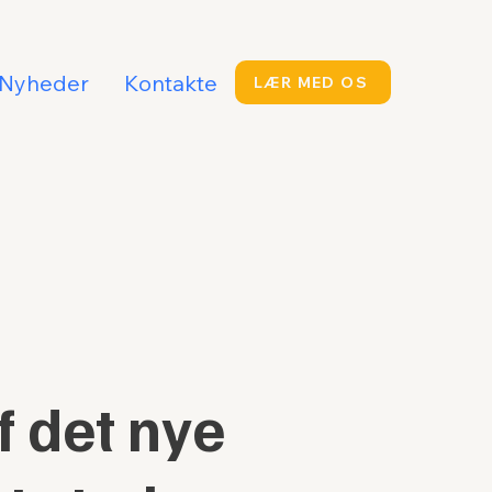
Nyheder
Kontakte
LÆR MED OS
 det nye