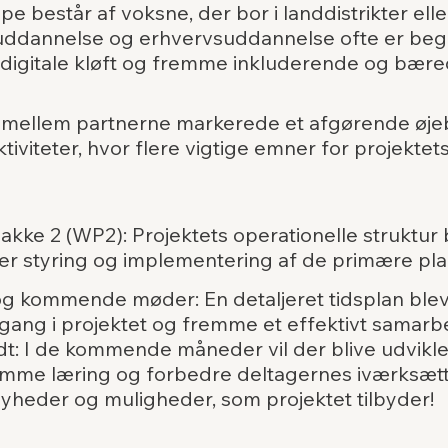
består af voksne, der bor i landdistrikter eller 
 uddannelse og erhvervsuddannelse ofte er be
igitale kløft og fremme inkluderende og bæred
mellem partnerne markerede et afgørende øjebl
tiviteter, hvor flere vigtige emner for projektet
akke 2 (WP2): Projektets operationelle struktur 
styring og implementering af de primære planl
g kommende møder: En detaljeret tidsplan blev u
gang i projektet og fremme et effektivt samarb
dt: I de kommende måneder vil der blive udviklet
remme læring og forbedre deltagernes iværksætt
nyheder og muligheder, som projektet tilbyder!