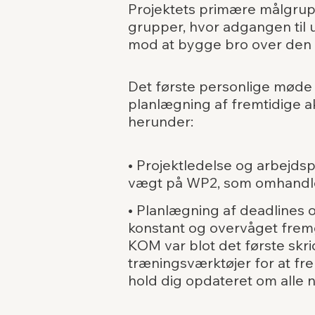
Projektets primære målgruppe 
grupper, hvor adgangen til
mod at bygge bro over den d
Det første personlige møde 
planlægning af fremtidige ak
herunder:
• Projektledelse og arbejdsp
vægt på WP2, som omhandler 
• Planlægning af deadlines o
konstant og overvåget frem
KOM var blot det første skri
træningsværktøjer for at f
hold dig opdateret om alle 