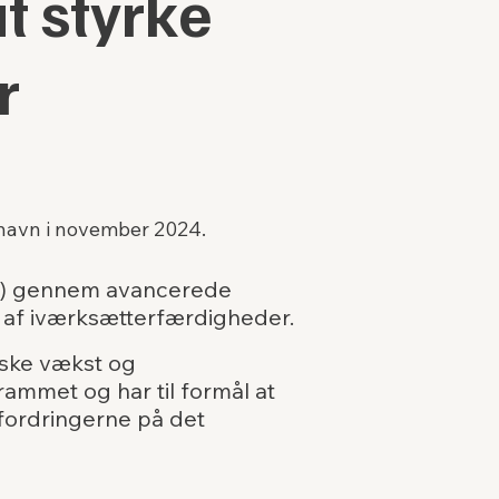
t styrke
r
nhavn i november 2024.
er) gennem avancerede
g af iværksætterfærdigheder.
iske vækst og
ammet og har til formål at
fordringerne på det