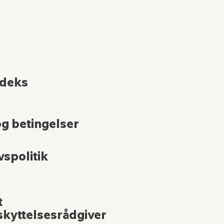
odeks
og betingelser
vspolitik
t
kyttelsesrådgiver